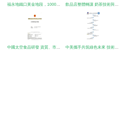
福永地鐵口黃金地段，1000平貼片廠無公攤、無轉讓費整廠出租與技術轉讓
飲品店整體轉讓 奶茶技術與品牌運營一站式解決方案
中國太空食品研發 資質、市場與技術轉讓的產業全景
中美攜手共筑綠色未來 技術轉讓助力2025能源計劃